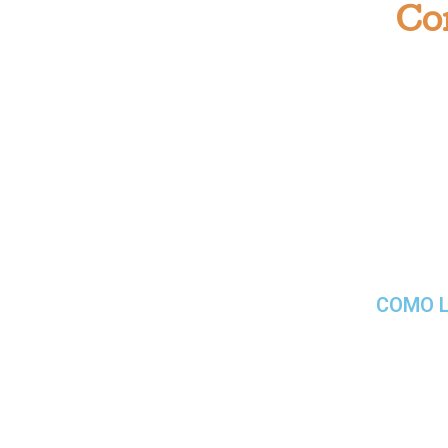
Co
COMO L