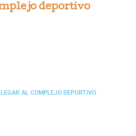
mplejo deportivo
LEGAR AL COMPLEJO DEPORTIVO