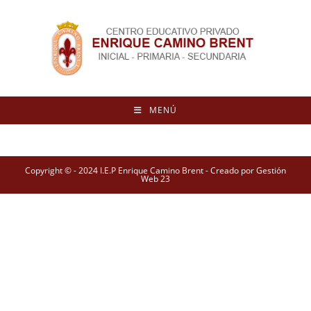
MENÚ
Copyright © - 2024 I.E.P Enrique Camino Brent - Creado por Gestión
Web 23