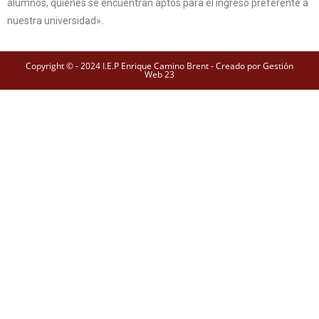
alumnos, quienes se encuentran aptos para el ingreso preferente a
nuestra universidad».
Copyright © - 2024 I.E.P Enrique Camino Brent - Creado por Gestión
Web 23